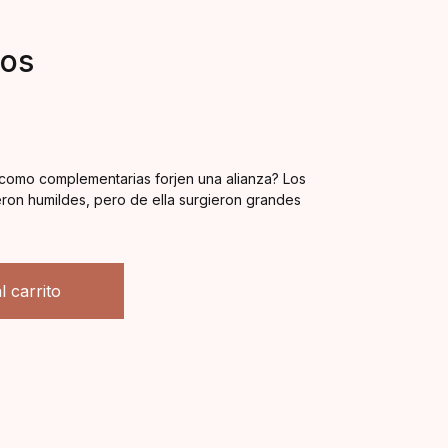
ios
s como complementarias forjen una alianza? Los
fueron humildes, pero de ella surgieron grandes
ntidad
l carrito