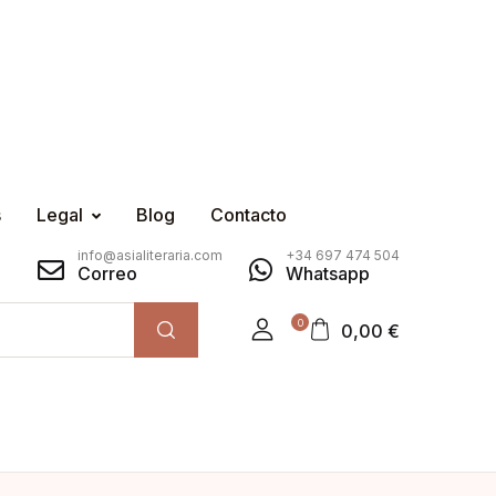
s
Legal
Blog
Contacto
info@asialiteraria.com
+34 697 474 504
Correo
Whatsapp
0
0,00
€