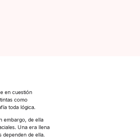
ne en cuestión
stintas como
ía toda lógica.
in embargo, de ella
aciales. Una era llena
es dependen de ella.