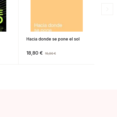
Hacia donde se pone el sol
Japan 
de Jap
18,80
€
22,80
19,90
€