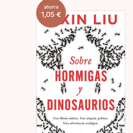
ahorra
1,05
€