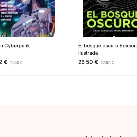
n Cyberpunk
El bosque oscuro Edición
Ilustrada
52
€
26,50
€
19,50
€
27,90
€