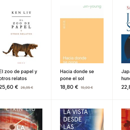
El zoo de papel y
Hacia donde se
Japa
otros relatos
pone el sol
hun
Jap
25,60
€
18,80
€
22
26,95
€
19,90
€