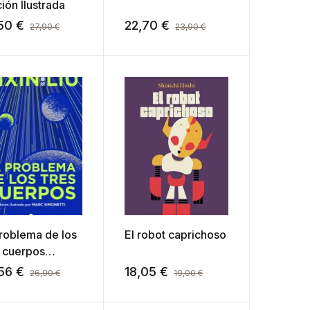
ión Ilustrada
,50
€
22,70
€
27,90
€
23,90
€
problema de los
El robot caprichoso
s cuerpos
ción Ilustrada)
,56
€
18,05
€
26,90
€
19,00
€