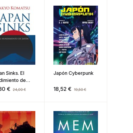
n Sinks. El
Japón Cyberpunk
dimiento de
ón
,80
€
18,52
€
24,00
€
19,50
€