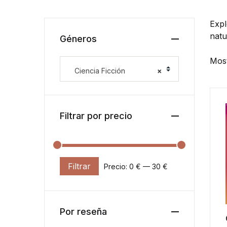
Expl
natu
Géneros
Most
Ciencia Ficción
×
Filtrar por precio
Filtrar
Precio:
0 €
—
30 €
Precio mínimo
Precio máximo
Por reseña