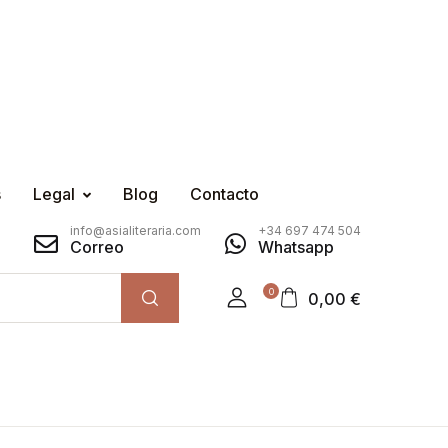
s
Legal
Blog
Contacto
info@asialiteraria.com
+34 697 474 504
Correo
Whatsapp
0
0,00
€