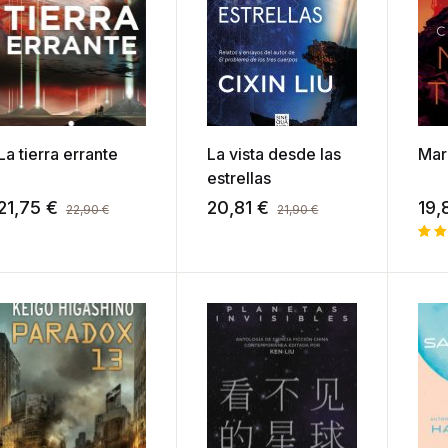
La tierra errante
La vista desde las
Mar
estrellas
21,75
€
20,81
€
19,
22,90
€
21,90
€
Val
1
o c
4.0
5 e
bas
val
ón 
un
clie