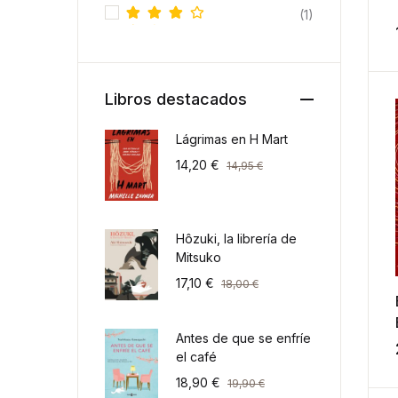
(1)
Valora
do con
4
de 5
Libros destacados
Lágrimas en H Mart
14,20
€
14,95
€
Hôzuki, la librería de
Mitsuko
17,10
€
18,00
€
Antes de que se enfríe
el café
18,90
€
19,90
€