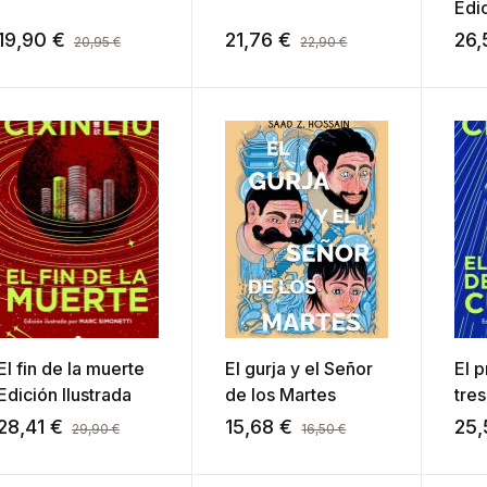
Edic
19,90
€
21,76
€
26
20,95
€
22,90
€
El fin de la muerte
El gurja y el Señor
El 
Edición Ilustrada
de los Martes
tre
(Edi
28,41
€
15,68
€
25
29,90
€
16,50
€