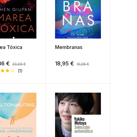
ea Tóxica
Membranas
86
€
18,95
€
20,09
€
19,95
€
(1)
orad
on
0
de
n
e a
oraci
de
nte