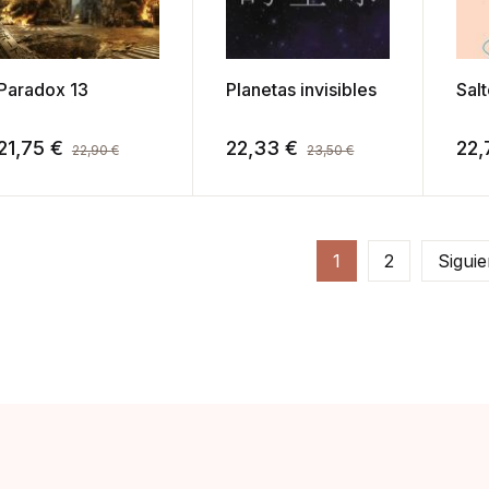
Paradox 13
Planetas invisibles
Sal
21,75
€
22,33
€
22,
22,90
€
23,50
€
1
2
Siguie