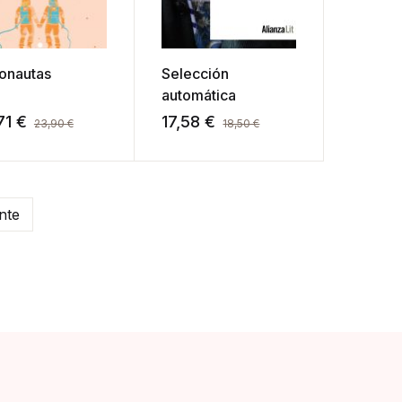
tonautas
Selección
automática
71
€
17,58
€
23,90
€
18,50
€
nte