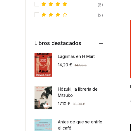
(6)
Valorado
(2)
con
5
de
Valora
5
do con
4
de 5
Libros destacados
Lágrimas en H Mart
14,20
€
14,95
€
Hôzuki, la librería de
Mitsuko
17,10
€
18,00
€
Antes de que se enfríe
el café