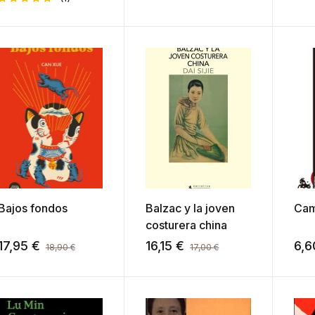
Valorado
1
con
5.00
de 5 en
base a
valoración
de un
cliente
Bajos fondos
Balzac y la joven
Cam
costurera china
17,95
€
16,15
€
6,
18,90
€
17,00
€