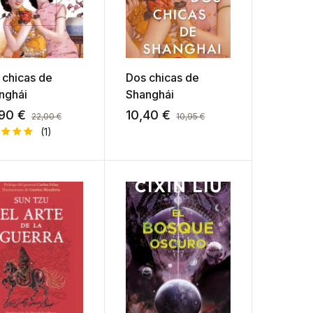
 chicas de
Dos chicas de
nghái
Shanghái
,90
€
10,40
€
22,00
€
10,95
€
(1)
orado
n
5.00
5 en
e a
oración
un
nte