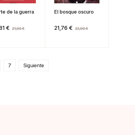
rte de la guerra
El bosque oscuro
81
€
21,76
€
21,90
€
22,90
€
7
Siguiente