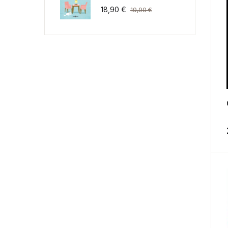
18,90
€
19,90
€