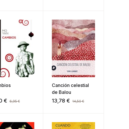
bios
Canción celestial
de Balou
60
€
13,78
€
6,95
€
14,50
€