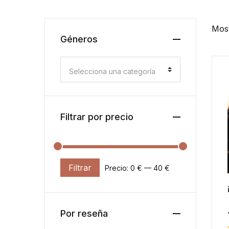
Most
Géneros
Selecciona una categoría
Filtrar por precio
Filtrar
Precio:
0 €
—
40 €
Precio mínimo
Precio máximo
Por reseña