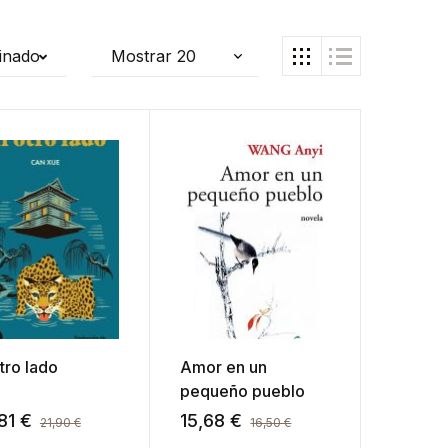
inado
tro lado
Amor en un
pequeño pueblo
81
€
15,68
€
21,90
€
16,50
€