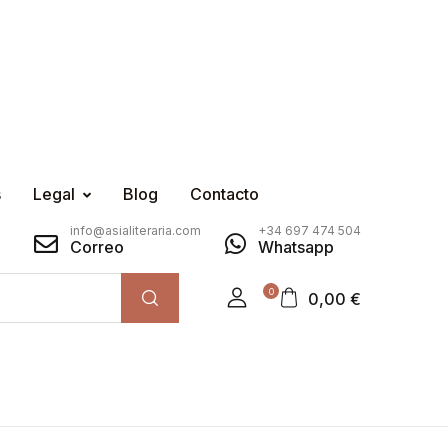
s
Legal
Blog
Contacto
info@asialiteraria.com
+34 697 474 504
Correo
Whatsapp
0
0,00
€