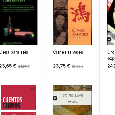
Cena para seis
Cisnes salvajes
Cró
exp
23,65
€
23,75
€
24,
24,90
€
25,00
€