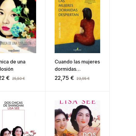
nica de una
Cuando las mujeres
losión
dormidas
despiertan
22
€
22,75
€
25,50
€
23,95
€