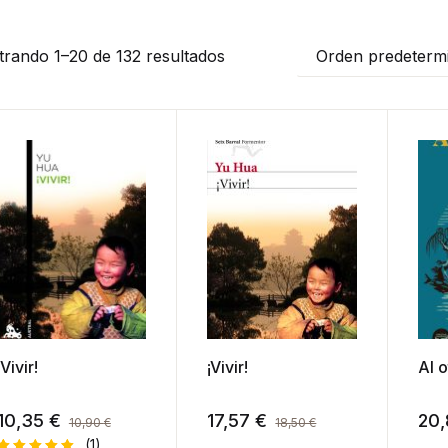
rando 1–20 de 132 resultados
Orden predeterm
¡Vivir!
¡Vivir!
Al o
10,35
€
17,57
€
20,
10,90
€
18,50
€
(1)