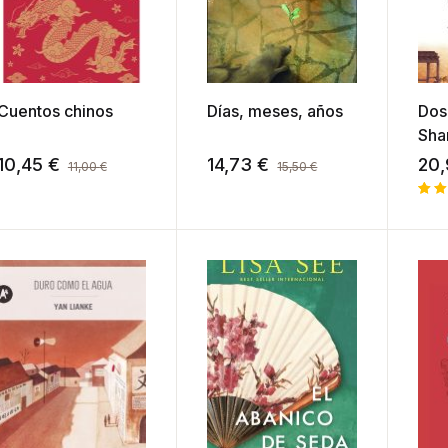
Cuentos chinos
Días, meses, años
Dos
Sha
10,45
€
14,73
€
20
11,00
€
15,50
€
Val
1
co
de 
bas
val
de 
clie