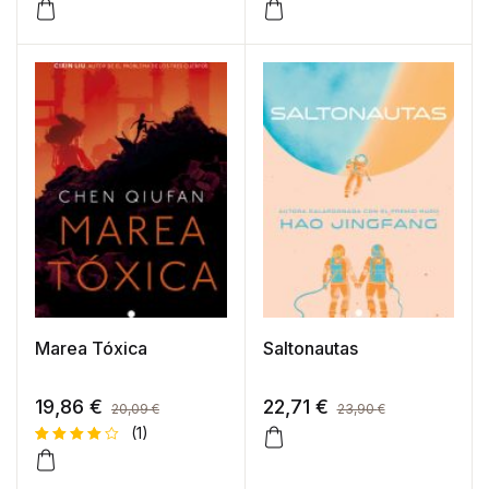
Marea Tóxica
Saltonautas
19,86
€
22,71
€
20,09
€
23,90
€
(1)
Valorad
1
o con