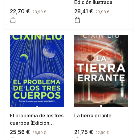
Edición Ilustrada
22,70
€
28,41
€
23,90
€
29,90
€
El problema de los tres
La tierra errante
cuerpos (Edición
Ilustrada)
25,56
€
21,75
€
26,90
€
22,90
€