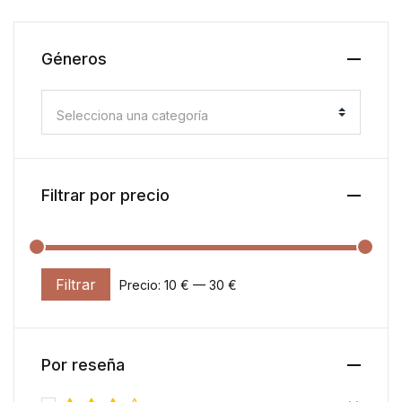
Géneros
Selecciona una categoría
Filtrar por precio
Filtrar
Precio:
10 €
—
30 €
Precio mínimo
Precio máximo
Por reseña