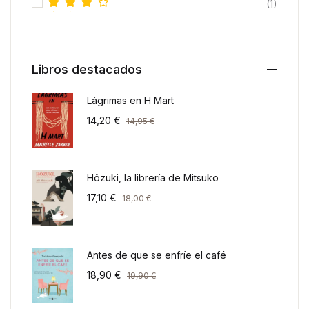
(1)
Valora
do con
4
de 5
Libros destacados
Lágrimas en H Mart
14,20
€
14,95
€
Hôzuki, la librería de Mitsuko
17,10
€
18,00
€
Antes de que se enfríe el café
18,90
€
19,90
€