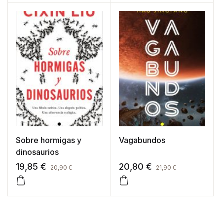
4.00
de
5 en
base a
valoraci
ón de
un
cliente
Sobre hormigas y
Vagabundos
dinosaurios
19,85
€
20,80
€
20,90
€
21,90
€