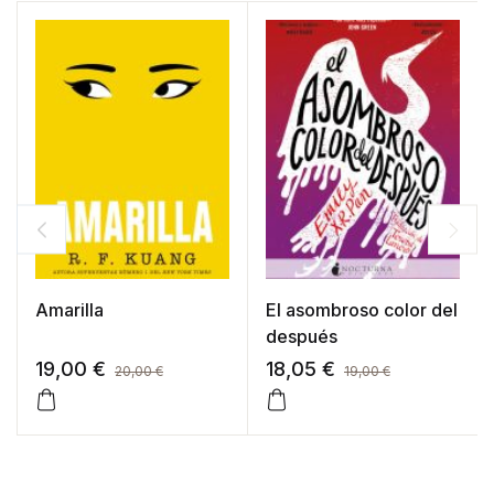
Amarilla
El asombroso color del
después
19,00
€
18,05
€
20,00
€
19,00
€