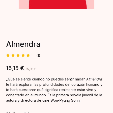
Almendra
(1)
Valorado
1
15,15
€
con
5.00
15,95
€
de 5 en
base a
valoració
¿Qué se siente cuando no puedes sentir nada?
Almendra
n de un
te hará explorar las profundidades del corazón humano y
cliente
te hará cuestionar qué significa realmente estar vivo y
conectado en el mundo. Es la primera novela juvenil de la
autora y directora de cine Won-Pyung Sohn.