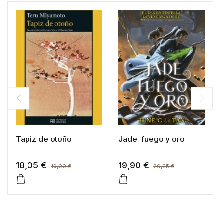
Tapiz de otoño
Jade, fuego y oro
18,05
€
19,90
€
19,00
€
20,95
€