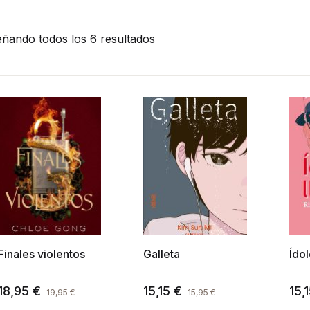
ñando todos los 6 resultados
Finales violentos
Galleta
Ído
18,95
€
15,15
€
15,
19,95
€
15,95
€