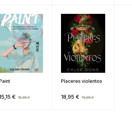
Paint
Placeres violentos
15,15
€
18,95
€
15,95
€
19,95
€