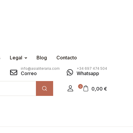
s
Legal
Blog
Contacto
info@asialiteraria.com
+34 697 474 504
Correo
Whatsapp
0
0,00
€