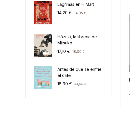
Lágrimas en H Mart
14,20
€
14,95
€
Hôzuki, la librería de
Mitsuko
17,10
€
18,00
€
Antes de que se enfríe
el café
18,90
€
19,90
€