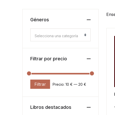
Ense
Géneros
Selecciona una categoría
Filtrar por precio
Filtrar
Precio:
10 €
—
20 €
Precio mínimo
Precio máximo
Libros destacados