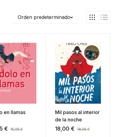
Orden predeterminado
lo en llamas
Mil pasos al interior
de la noche
15
€
18,00
€
15,95
€
18,95
€