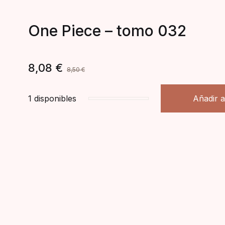
One Piece – tomo 032
8,08
€
8,50
€
1 disponibles
Añadir a
One Piece - tomo 032 cantidad