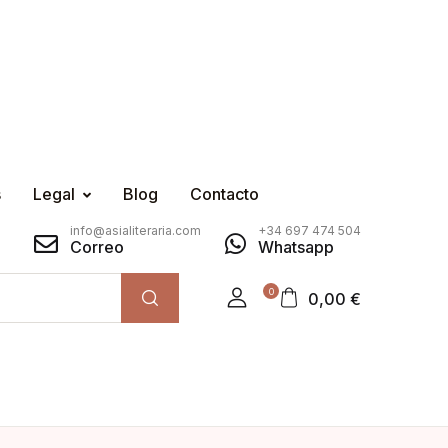
s
Legal
Blog
Contacto
info@asialiteraria.com
+34 697 474 504
Correo
Whatsapp
0
0,00
€