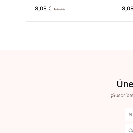
8,08
€
8,0
8,50
€
Úne
¡Suscríbet