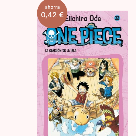
ahorra
0,42
€