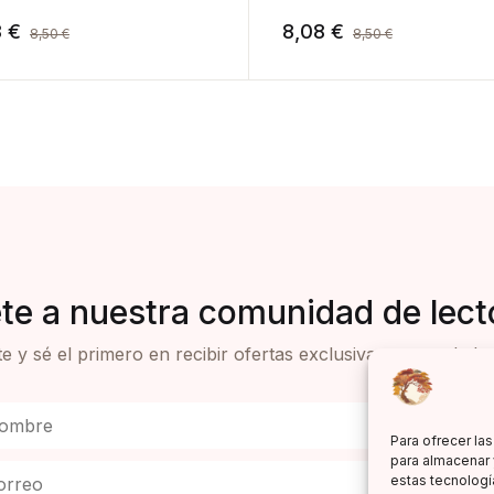
8
€
8,08
€
8,50
€
8,50
€
te a nuestra comunidad de lect
e y sé el primero en recibir ofertas exclusivas y novedades 
Para ofrecer la
para almacenar 
estas tecnologí