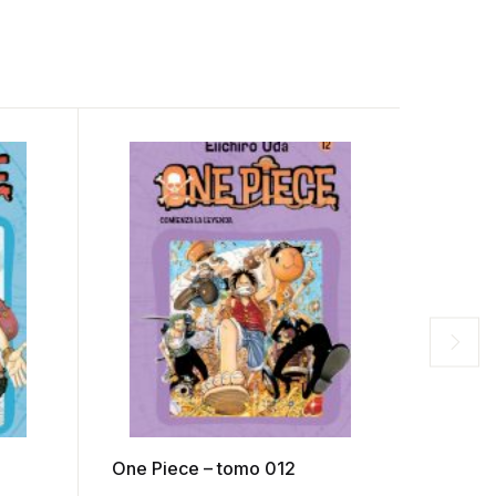
One Piece – tomo 012
One Pi