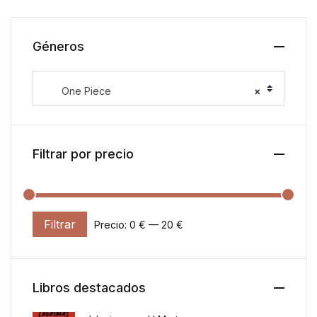
Géneros
One Piece
×
Filtrar por precio
Filtrar
Precio:
0 €
—
20 €
Precio mínimo
Precio máximo
Libros destacados