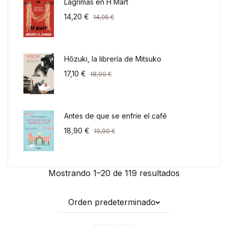
Lágrimas en H Mart
14,20
€
14,95
€
Hôzuki, la librería de Mitsuko
17,10
€
18,00
€
Antes de que se enfríe el café
18,90
€
19,90
€
Mostrando 1–20 de 119 resultados
Orden predeterminado