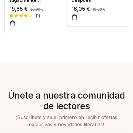
grandiosos
19,85
€
18,05
€
20,90
€
19,00
€
(1)
Valorad
1
o con
4.00
de
5 en
base a
valoraci
ón de
un
cliente
Únete a nuestra comunidad
de lectores
¡Suscríbete y sé el primero en recibir ofertas
exclusivas y novedades literarias!