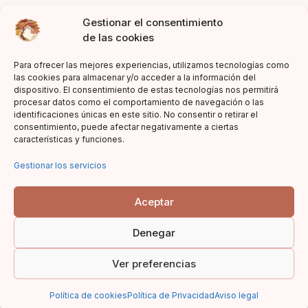
Gestionar el consentimiento
de las cookies
Para ofrecer las mejores experiencias, utilizamos tecnologías como
las cookies para almacenar y/o acceder a la información del
dispositivo. El consentimiento de estas tecnologías nos permitirá
Acepto la política de privacidad
procesar datos como el comportamiento de navegación o las
identificaciones únicas en este sitio. No consentir o retirar el
consentimiento, puede afectar negativamente a ciertas
características y funciones.
Gestionar los servicios
Aceptar
Denegar
© 2023 Asia Literiaria |
Declaración de responsabilidad
|
Ver preferencias
Condiciones de venta
|
Aviso legal
Política de cookies
Política de Privacidad
Aviso legal