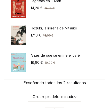
Lágrimas en H Mart
14,20
€
14,95
€
Hôzuki, la librería de Mitsuko
17,10
€
18,00
€
Antes de que se enfríe el café
18,90
€
19,90
€
Enseñando todos los 2 resultados
Orden predeterminado