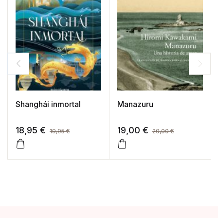
Shanghái inmortal
Manazuru
18,95
€
19,00
€
19,95
€
20,00
€