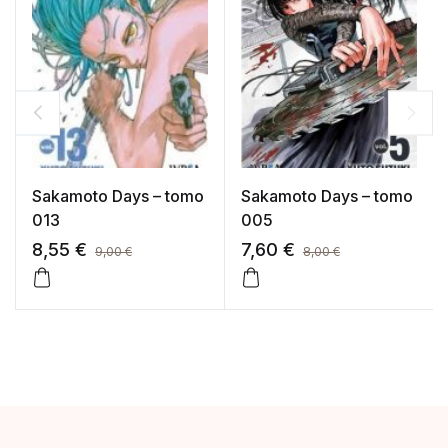
Sakamoto Days – tomo
Sakamoto Days – tomo
013
005
8,55
€
7,60
€
9,00
€
8,00
€