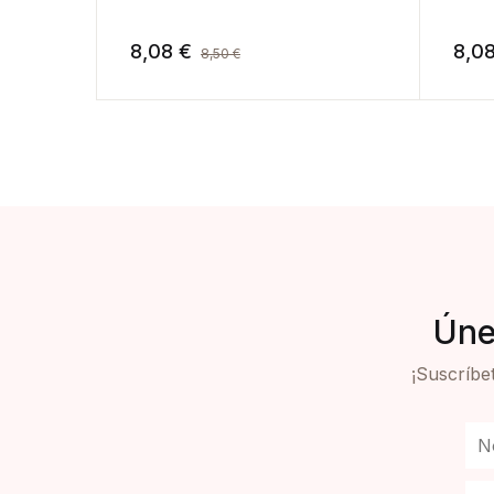
8,08
€
8,0
8,50
€
Úne
¡Suscríbet