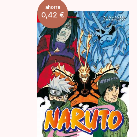
ahorra
0,42
€