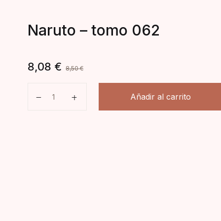
Naruto – tomo 062
8,08
€
8,50
€
Naruto - tomo 062 cantidad
Añadir al carrito