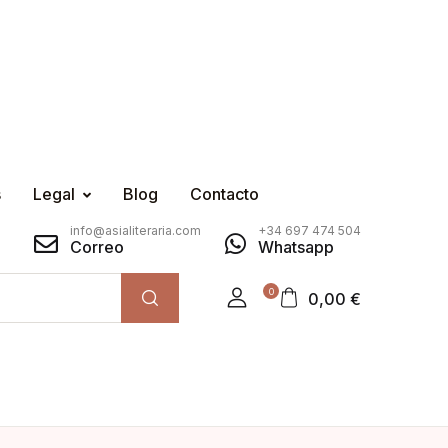
s
Legal
Blog
Contacto
info@asialiteraria.com
+34 697 474 504
Correo
Whatsapp
0
0,00
€