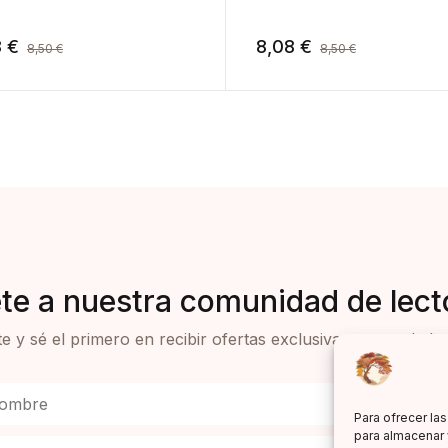
8
€
8,08
€
8,50
€
8,50
€
te a nuestra comunidad de lect
e y sé el primero en recibir ofertas exclusivas y novedades 
Para ofrecer la
para almacenar 