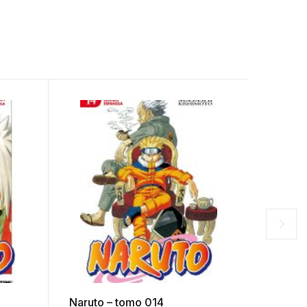
Naruto – tomo 014
Naruto