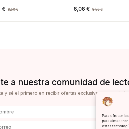
8
€
8,08
€
8,50
€
8,50
€
te a nuestra comunidad de lect
e y sé el primero en recibir ofertas exclusivas y novedades 
Para ofrecer la
para almacenar 
estas tecnologí