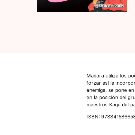
Madara utiliza los p
forzar así la incorpo
enemiga, se pone en 
en la posición del g
maestros Kage del 
ISBN: 97884158665