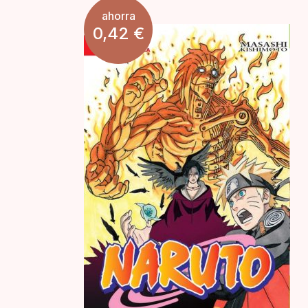
ahorra
0,42
€