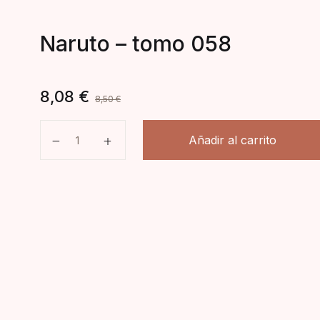
Naruto – tomo 058
8,08
€
8,50
€
Naruto - tomo 058 cantidad
Añadir al carrito