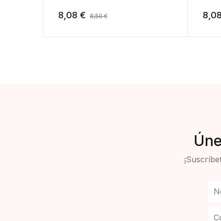
8,08
€
8,0
8,50
€
Úne
¡Suscríbet