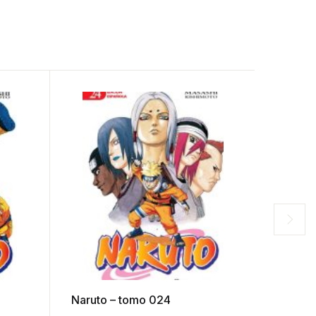
Naruto – tomo 024
Naruto