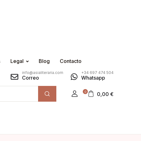
s
Legal
Blog
Contacto
info@asialiteraria.com
+34 697 474 504
Correo
Whatsapp
0
0,00
€