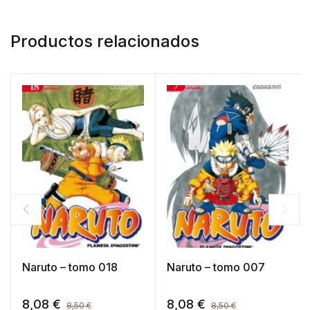
Productos relacionados
Naruto – tomo 018
Naruto – tomo 007
8,08
€
8,08
€
8,50
€
8,50
€