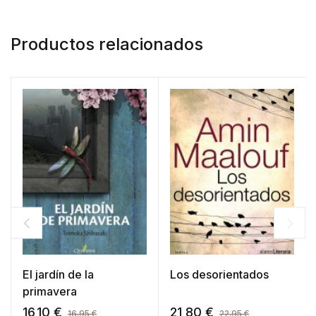
Productos relacionados
El jardín de la
Los desorientados
primavera
16,10
€
21,80
€
16,95
€
22,95
€