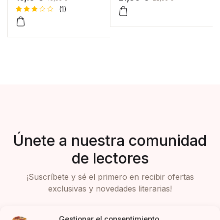
(1)
Valor
1
ado
con
3.00
de 5
en
base
a
valora
ción
de un
client
e
Únete a nuestra comunidad
de lectores
¡Suscríbete y sé el primero en recibir ofertas
exclusivas y novedades literarias!
Gestionar el consentimiento