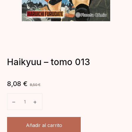
Haikyuu – tomo 013
8,08
€
8,50
€
Haikyuu - tomo 013 cantidad
Añadir al carrito