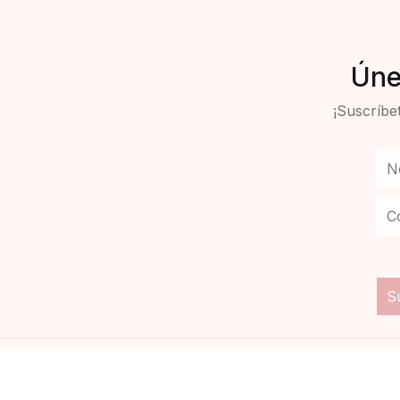
Úne
¡Suscríbet
© 2023 Asia Literiaria |
Declaración de responsabilida