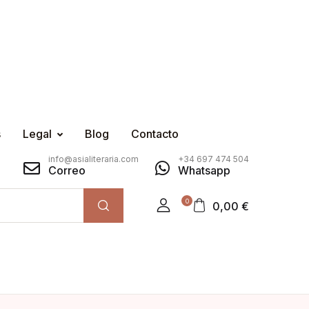
s
Legal
Blog
Contacto
info@asialiteraria.com
+34 697 474 504
Correo
Whatsapp
0
0,00
€