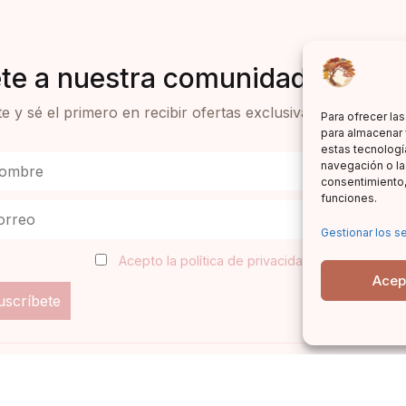
te a nuestra comunidad de lect
e y sé el primero en recibir ofertas exclusivas y novedades 
Para ofrecer la
para almacenar 
estas tecnologí
navegación o las
consentimiento,
funciones.
Gestionar los se
Acepto la política de privacidad
Acep
d
|
Condiciones de venta
|
Aviso legal