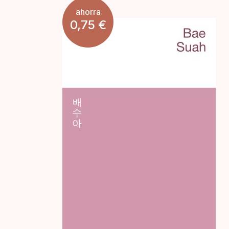
ahorra
0,75
€