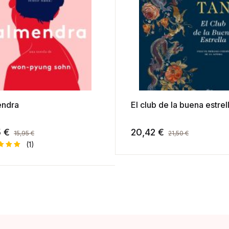
ndra
El club de la buena estrel
5
€
20,42
€
15,95
€
21,50
€
(1)
rado
5.00
 en
 a
ración
n
te