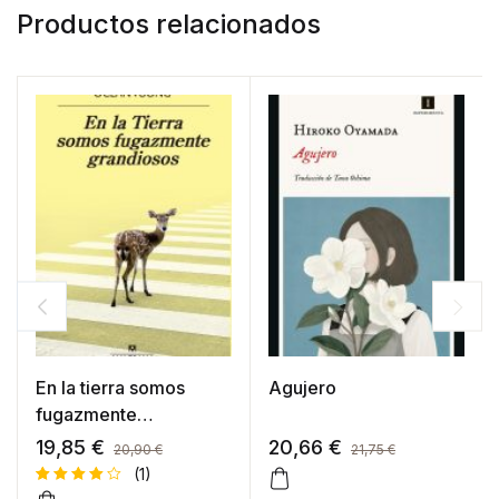
Productos relacionados
En la tierra somos
Agujero
fugazmente
grandiosos
19,85
€
20,66
€
20,90
€
21,75
€
(1)