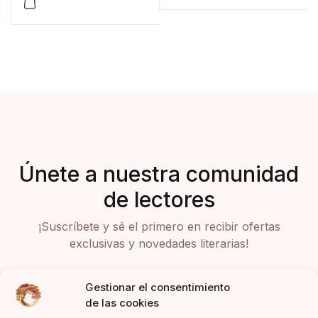
Valorad
1
o con
4.00
de
5 en
base a
valoraci
ón de
un
cliente
Únete a nuestra comunidad
de lectores
¡Suscríbete y sé el primero en recibir ofertas
exclusivas y novedades literarias!
Gestionar el consentimiento
de las cookies