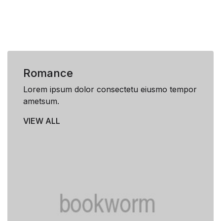
Romance
Lorem ipsum dolor consectetu eiusmo tempor
ametsum.
VIEW ALL