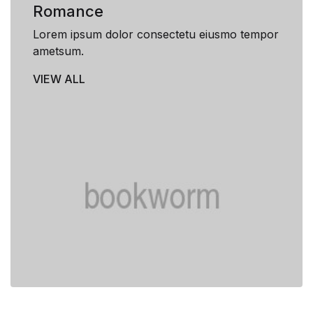
Romance
Lorem ipsum dolor consectetu eiusmo tempor
ametsum.
VIEW ALL