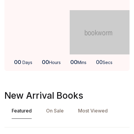
00
00
00
00
Days
Hours
Mins
Secs
New Arrival Books
Featured
On Sale
Most Viewed