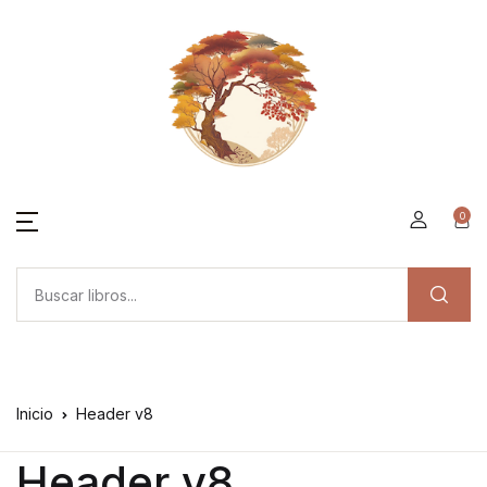
0
Inicio
Header v8
Header v8