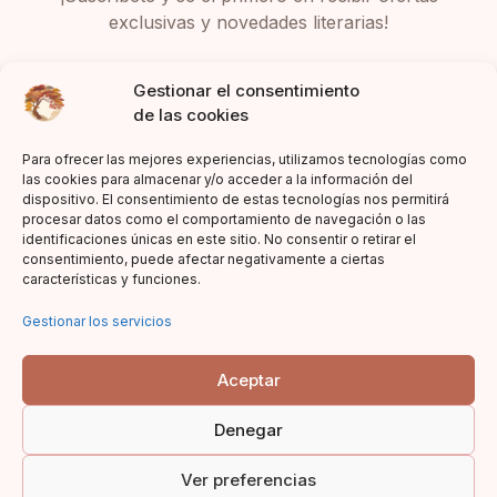
exclusivas y novedades literarias!
Gestionar el consentimiento
de las cookies
Para ofrecer las mejores experiencias, utilizamos tecnologías como
las cookies para almacenar y/o acceder a la información del
dispositivo. El consentimiento de estas tecnologías nos permitirá
Acepto la política de privacidad
procesar datos como el comportamiento de navegación o las
identificaciones únicas en este sitio. No consentir o retirar el
consentimiento, puede afectar negativamente a ciertas
características y funciones.
Gestionar los servicios
Aceptar
Denegar
© 2023 Asia Literiaria |
Declaración de responsabilidad
|
Ver preferencias
Condiciones de venta
|
Aviso legal