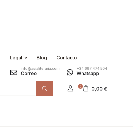
s
Legal
Blog
Contacto
info@asialiteraria.com
+34 697 474 504
Correo
Whatsapp
0
0,00
€