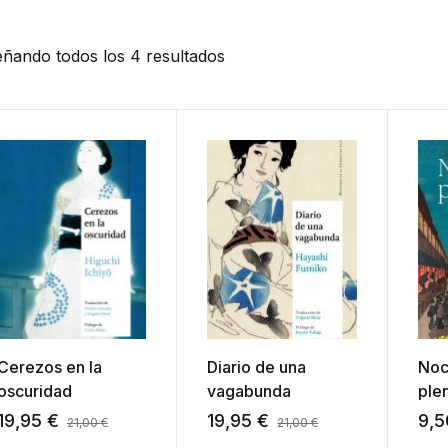
ñando todos los 4 resultados
Cerezos en la
Diario de una
Noc
oscuridad
vagabunda
plen
19,95
€
19,95
€
9,
21,00
€
21,00
€