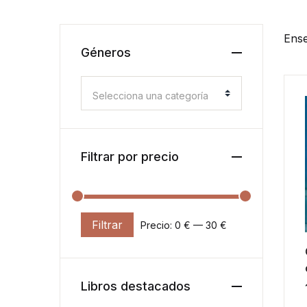
Ense
Géneros
Selecciona una categoría
Filtrar por precio
Filtrar
Precio:
0 €
—
30 €
Precio mínimo
Precio máximo
Libros destacados