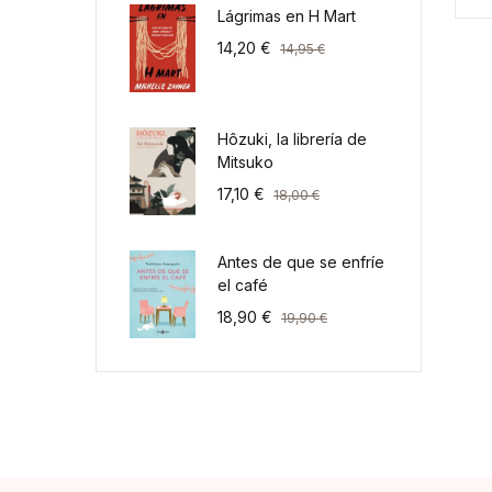
Lágrimas en H Mart
14,20
€
14,95
€
Hôzuki, la librería de
Mitsuko
17,10
€
18,00
€
Antes de que se enfríe
el café
18,90
€
19,90
€