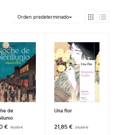
Orden predeterminado
he de
Una flor
ilunio
50
€
21,85
€
10,00
€
23,00
€