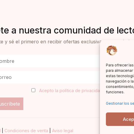
te a nuestra comunidad de lect
e y sé el primero en recibir ofertas exclusivas y novedades 
Para ofrecer la
para almacenar 
estas tecnologí
navegación o las
consentimiento,
Acepto la política de privacidad
funciones.
Gestionar los se
Acep
d
|
Condiciones de venta
|
Aviso legal