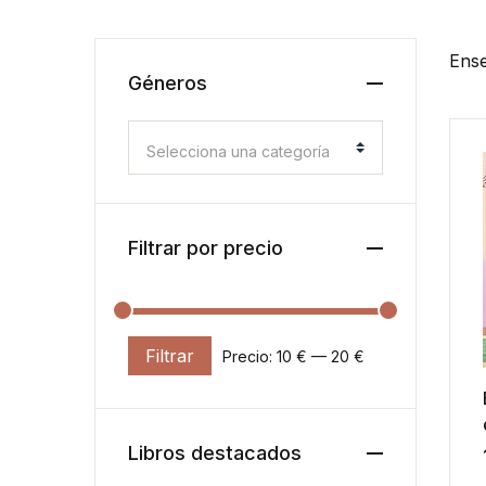
Ense
Géneros
Selecciona una categoría
Filtrar por precio
Filtrar
Precio:
10 €
—
20 €
Precio mínimo
Precio máximo
Libros destacados