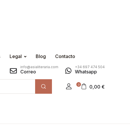
s
Legal
Blog
Contacto
info@asialiteraria.com
+34 697 474 504
Correo
Whatsapp
0
0,00
€