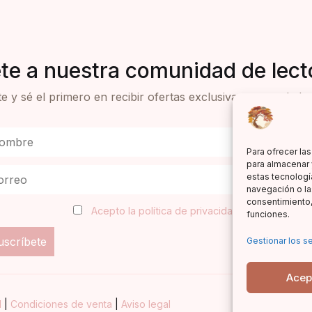
te a nuestra comunidad de lect
e y sé el primero en recibir ofertas exclusivas y novedades 
Para ofrecer la
para almacenar 
estas tecnologí
navegación o las
consentimiento,
Acepto la política de privacidad
funciones.
Gestionar los se
Acep
d
|
Condiciones de venta
|
Aviso legal