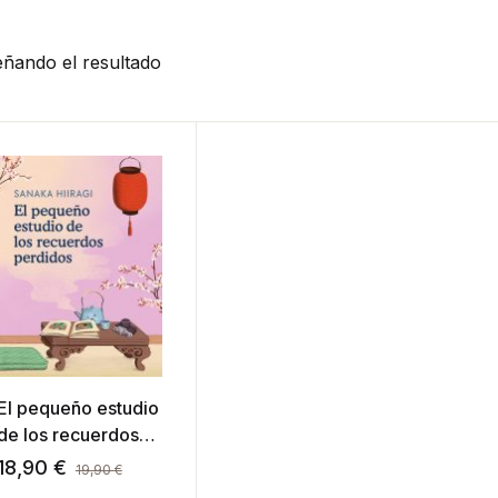
ñando el resultado
El pequeño estudio
de los recuerdos
perdidos
18,90
€
19,90
€