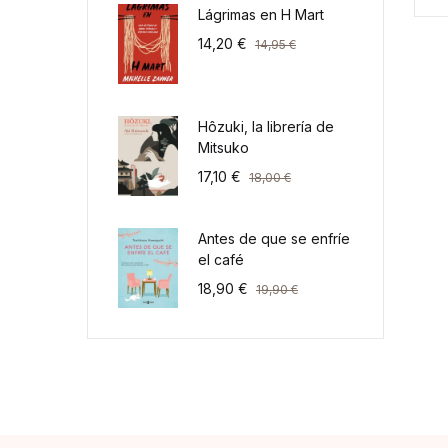
Lágrimas en H Mart
14,20
€
14,95
€
Hôzuki, la librería de
Mitsuko
17,10
€
18,00
€
Antes de que se enfríe
el café
18,90
€
19,90
€