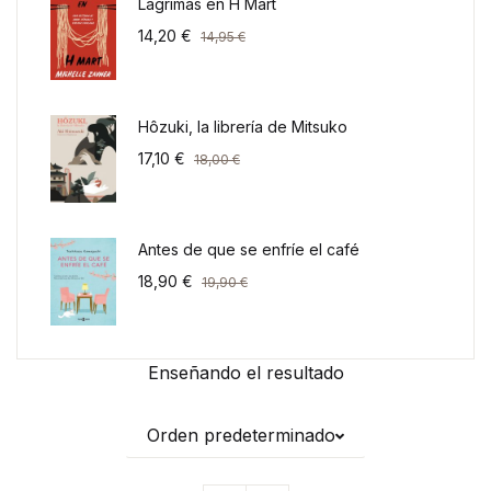
Lágrimas en H Mart
14,20
€
14,95
€
Hôzuki, la librería de Mitsuko
17,10
€
18,00
€
Antes de que se enfríe el café
18,90
€
19,90
€
Enseñando el resultado
Orden predeterminado