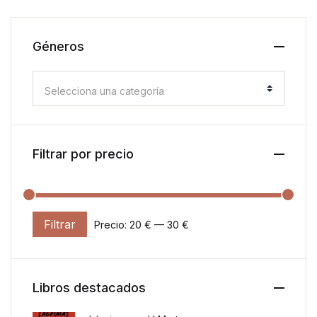
Géneros
Selecciona una categoría
Filtrar por precio
Filtrar
Precio:
20 €
—
30 €
Precio mínimo
Precio máximo
Libros destacados