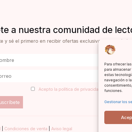
te a nuestra comunidad de lect
e y sé el primero en recibir ofertas exclusivas y novedades 
Para ofrecer la
para almacenar 
estas tecnologí
navegación o las
consentimiento,
Acepto la política de privacidad
funciones.
Gestionar los se
Acep
d
|
Condiciones de venta
|
Aviso legal