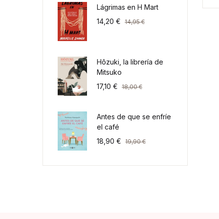
Lágrimas en H Mart
14,20
€
14,95
€
Hôzuki, la librería de
Mitsuko
17,10
€
18,00
€
Antes de que se enfríe
el café
18,90
€
19,90
€