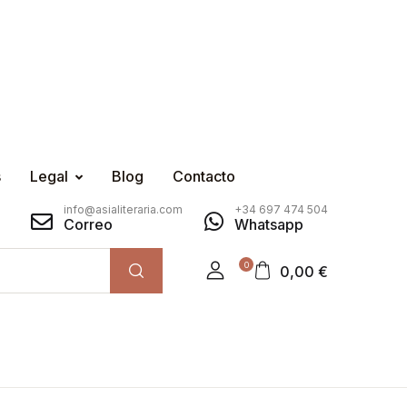
s
Legal
Blog
Contacto
info@asialiteraria.com
+34 697 474 504
Correo
Whatsapp
0
0,00
€