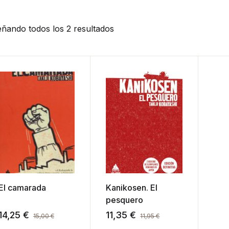
ñando todos los 2 resultados
El camarada
Kanikosen. El
pesquero
14,25
€
11,35
€
15,00
€
11,95
€