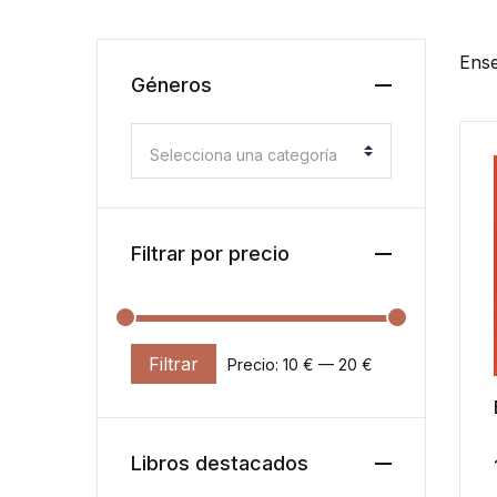
Ense
Géneros
Selecciona una categoría
Filtrar por precio
Filtrar
Precio:
10 €
—
20 €
Precio mínimo
Precio máximo
Libros destacados