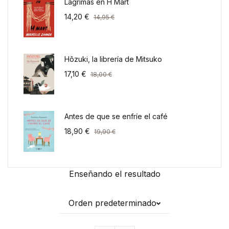
Lágrimas en H Mart
14,20
€
14,95
€
Hôzuki, la librería de Mitsuko
17,10
€
18,00
€
Antes de que se enfríe el café
18,90
€
19,90
€
Enseñando el resultado
Orden predeterminado