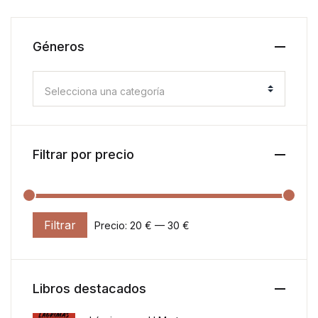
Géneros
Selecciona una categoría
Filtrar por precio
Filtrar
Precio:
20 €
—
30 €
Precio mínimo
Precio máximo
Libros destacados