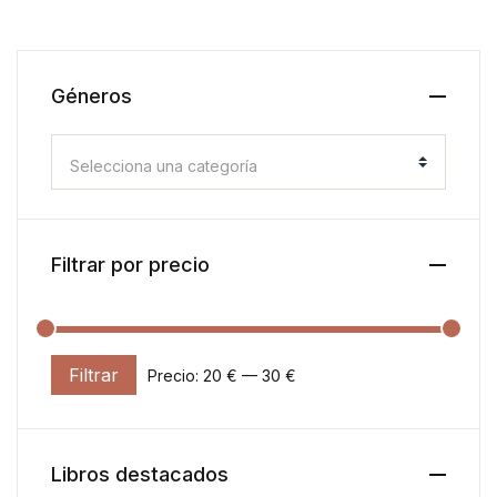
Géneros
Selecciona una categoría
Filtrar por precio
Filtrar
Precio:
20 €
—
30 €
Precio mínimo
Precio máximo
Libros destacados