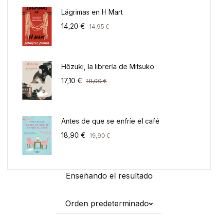
Lágrimas en H Mart
14,20
€
14,95
€
Hôzuki, la librería de Mitsuko
17,10
€
18,00
€
Antes de que se enfríe el café
18,90
€
19,90
€
Enseñando el resultado
Orden predeterminado