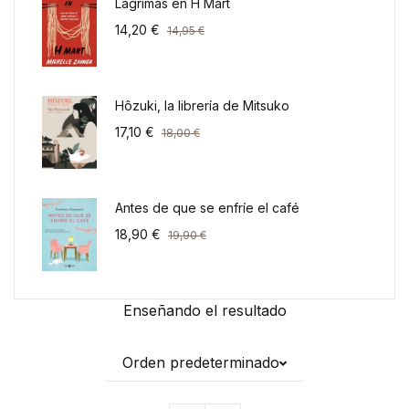
Lágrimas en H Mart
14,20
€
14,95
€
Hôzuki, la librería de Mitsuko
17,10
€
18,00
€
Antes de que se enfríe el café
18,90
€
19,90
€
Enseñando el resultado
Orden predeterminado