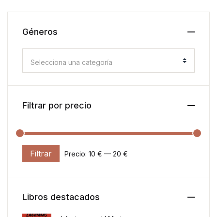
Géneros
Selecciona una categoría
Filtrar por precio
Filtrar
Precio:
10 €
—
20 €
Precio mínimo
Precio máximo
Libros destacados