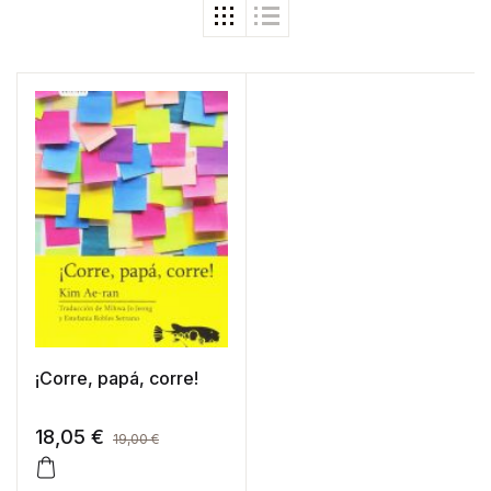
¡Corre, papá, corre!
18,05
€
19,00
€