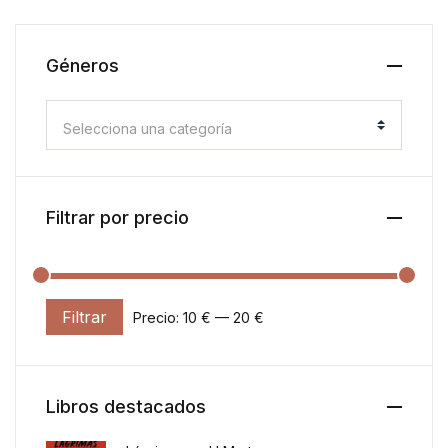
Géneros
Selecciona una categoría
Filtrar por precio
Filtrar
Precio:
10 €
—
20 €
Precio mínimo
Precio máximo
Libros destacados