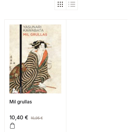
Mil grullas
10,40
€
10,95
€