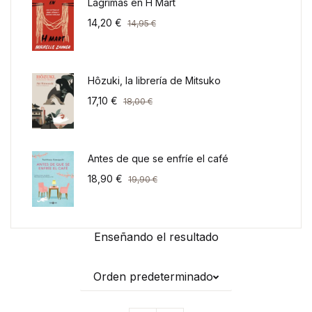
Lágrimas en H Mart
14,20
€
14,95
€
Hôzuki, la librería de Mitsuko
17,10
€
18,00
€
Antes de que se enfríe el café
18,90
€
19,90
€
Enseñando el resultado
Orden predeterminado