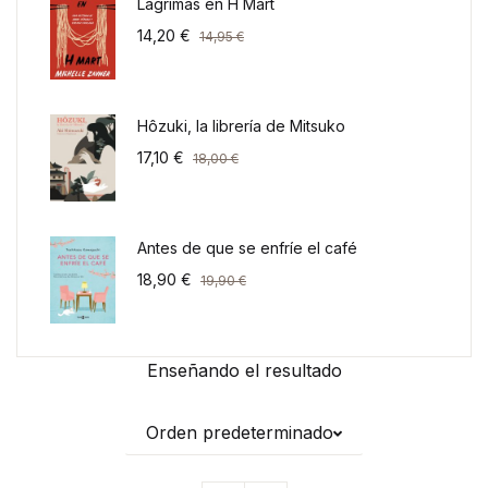
Lágrimas en H Mart
14,20
€
14,95
€
Hôzuki, la librería de Mitsuko
17,10
€
18,00
€
Antes de que se enfríe el café
18,90
€
19,90
€
Enseñando el resultado
Orden predeterminado