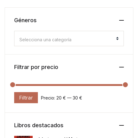
Géneros
Selecciona una categoría
Filtrar por precio
Filtrar
Precio:
20 €
—
30 €
Precio mínimo
Precio máximo
Libros destacados