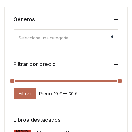
Géneros
Selecciona una categoría
Filtrar por precio
Filtrar
Precio:
10 €
—
30 €
Precio mínimo
Precio máximo
Libros destacados