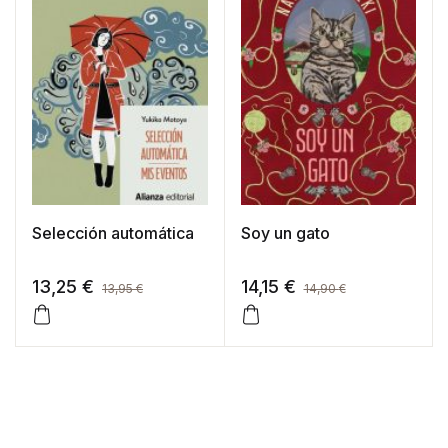
Selección automática
Soy un gato
13,25
€
14,15
€
13,95
€
14,90
€