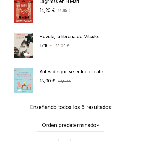
Lágrimas en H Mart
14,20
€
14,95
€
Hôzuki, la librería de Mitsuko
17,10
€
18,00
€
Antes de que se enfríe el café
18,90
€
19,90
€
Enseñando todos los 6 resultados
Orden predeterminado