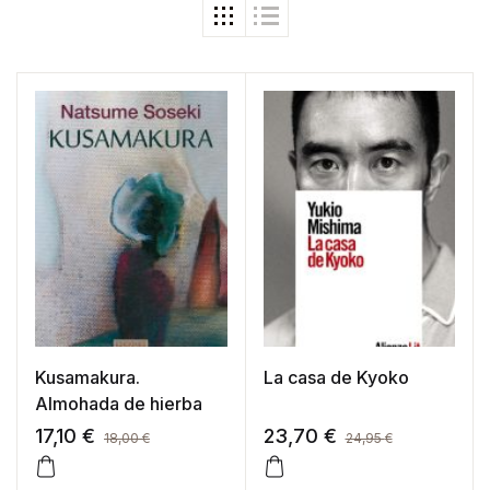
Kusamakura.
La casa de Kyoko
Almohada de hierba
17,10
€
23,70
€
18,00
€
24,95
€