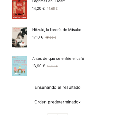
Lágrimas en H Mart
14,20
€
14,95
€
Hôzuki, la librería de Mitsuko
17,10
€
18,00
€
Antes de que se enfríe el café
18,90
€
19,90
€
Enseñando el resultado
Orden predeterminado