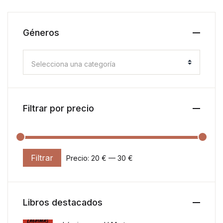
Géneros
Selecciona una categoría
Filtrar por precio
Filtrar
Precio:
20 €
—
30 €
Precio mínimo
Precio máximo
Libros destacados