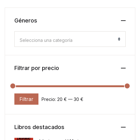
Géneros
Selecciona una categoría
Filtrar por precio
Filtrar
Precio:
20 €
—
30 €
Precio mínimo
Precio máximo
Libros destacados