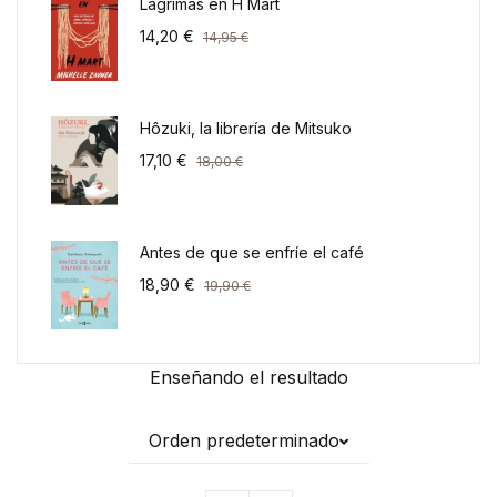
Lágrimas en H Mart
14,20
€
14,95
€
Hôzuki, la librería de Mitsuko
17,10
€
18,00
€
Antes de que se enfríe el café
18,90
€
19,90
€
Enseñando el resultado
Orden predeterminado