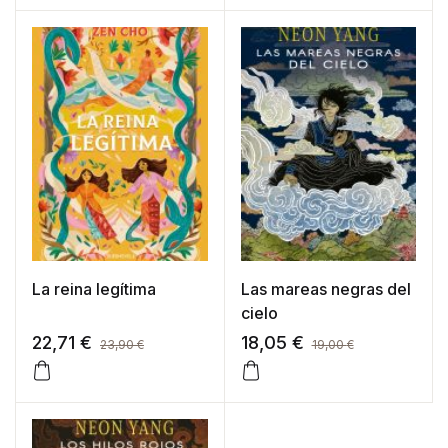
La reina legítima
Las mareas negras del
cielo
22,71
€
18,05
€
23,90
€
19,00
€