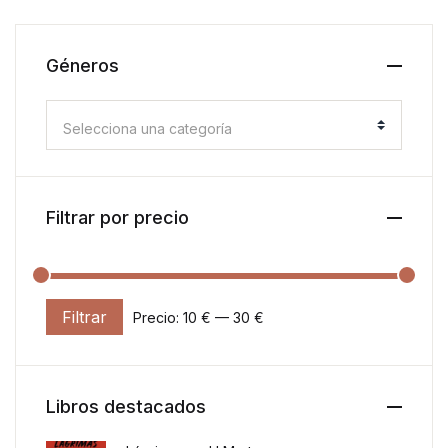
Géneros
Selecciona una categoría
Filtrar por precio
Filtrar
Precio:
10 €
—
30 €
Precio mínimo
Precio máximo
Libros destacados