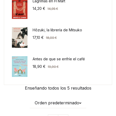
Lágrimas en H Mart
14,20
€
14,95
€
Hôzuki, la librería de Mitsuko
17,10
€
18,00
€
Antes de que se enfríe el café
18,90
€
19,90
€
Enseñando todos los 5 resultados
Orden predeterminado