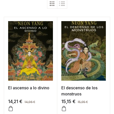
El ascenso a lo divino
El descenso de los
monstruos
14,21
€
15,15
€
14,96
€
15,95
€