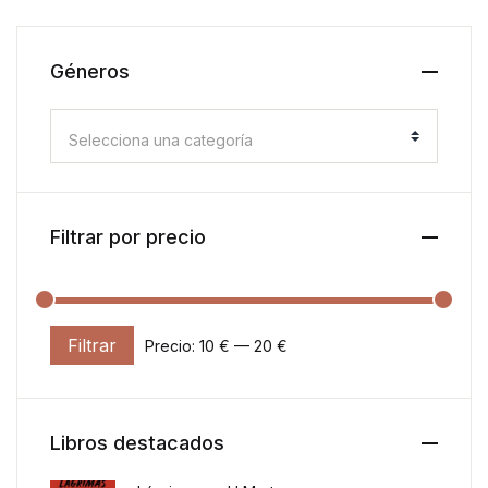
Géneros
Selecciona una categoría
Filtrar por precio
Filtrar
Precio:
10 €
—
20 €
Precio mínimo
Precio máximo
Libros destacados