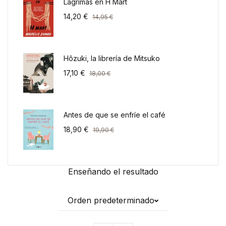
Lágrimas en H Mart
14,20
€
14,95
€
Hôzuki, la librería de Mitsuko
17,10
€
18,00
€
Antes de que se enfríe el café
18,90
€
19,90
€
Enseñando el resultado
Orden predeterminado