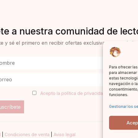
te a nuestra comunidad de lect
e y sé el primero en recibir ofertas exclusivas y novedades 
Para ofrecer la
para almacenar 
estas tecnologí
navegación o las
consentimiento,
Acepto la política de privacidad
funciones.
Gestionar los se
Acep
d
|
Condiciones de venta
|
Aviso legal