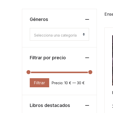
Ense
Géneros
Selecciona una categoría
Filtrar por precio
Filtrar
Precio:
10 €
—
30 €
Precio mínimo
Precio máximo
Libros destacados