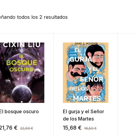
ñando todos los 2 resultados
El bosque oscuro
El gurja y el Señor
de los Martes
21,76
€
15,68
€
22,90
€
16,50
€