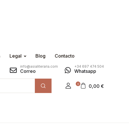
s
Legal
Blog
Contacto
info@asialiteraria.com
+34 697 474 504
Correo
Whatsapp
0
0,00
€