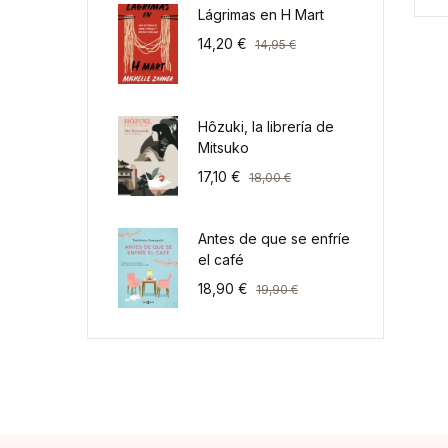
Lágrimas en H Mart
14,20
€
14,95
€
Hôzuki, la librería de
Mitsuko
17,10
€
18,00
€
Antes de que se enfríe
el café
18,90
€
19,90
€