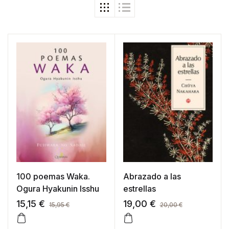
100 poemas Waka.
Abrazado a las
Ogura Hyakunin Isshu
estrellas
15,15
€
19,00
€
15,95
€
20,00
€