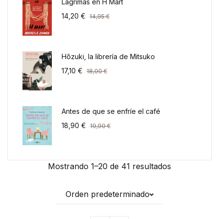
Lágrimas en H Mart
14,20
€
14,95
€
Hôzuki, la librería de Mitsuko
17,10
€
18,00
€
Antes de que se enfríe el café
18,90
€
19,90
€
Mostrando 1–20 de 41 resultados
Orden predeterminado