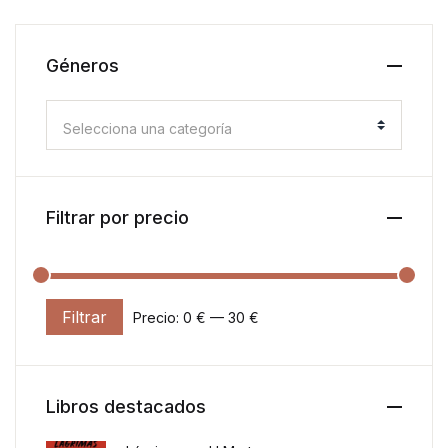
Géneros
Selecciona una categoría
Filtrar por precio
Filtrar
Precio:
0 €
—
30 €
Precio mínimo
Precio máximo
Libros destacados