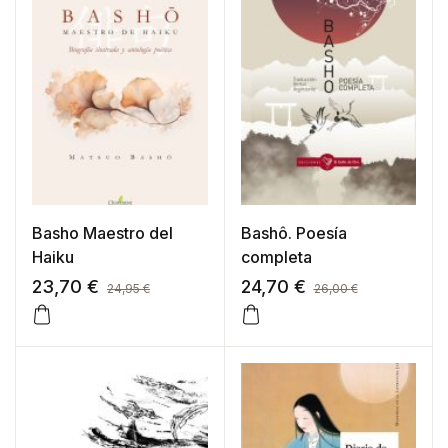
Basho Maestro del
Bashô. Poesía
Haiku
completa
23,70
€
24,70
€
24,95
€
26,00
€