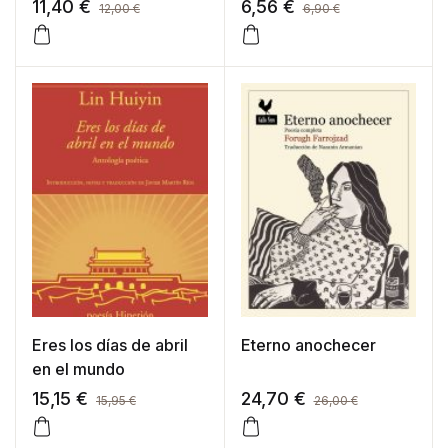
11,40
€
6,56
€
12,00
€
6,90
€
Eres los días de abril
Eterno anochecer
en el mundo
15,15
€
24,70
€
15,95
€
26,00
€