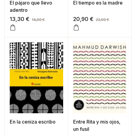
El pájaro que llevo
El tiempo es la madre
adentro
13,30
€
20,90
€
14,00
€
22,00
€
En la ceniza escribo
Entre Rita y mis ojos,
un fusil