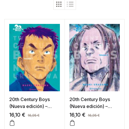
20th Century Boys
20th Century Boys
(Nueva edición) –
(Nueva edición) –
tomo 001
tomo 002
16,10
€
16,10
€
16,95
€
16,95
€