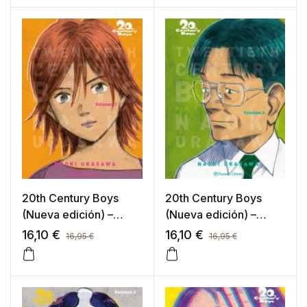
20th Century Boys
20th Century Boys
(Nueva edición) –
(Nueva edición) –
tomo 003
tomo 004
16,10
€
16,10
€
16,95
€
16,95
€