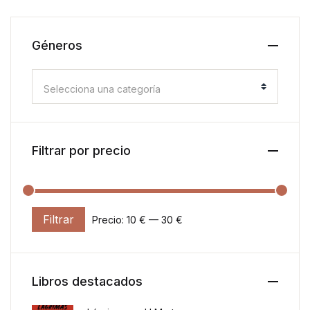
Géneros
Selecciona una categoría
Filtrar por precio
Filtrar
Precio:
10 €
—
30 €
Precio mínimo
Precio máximo
Libros destacados