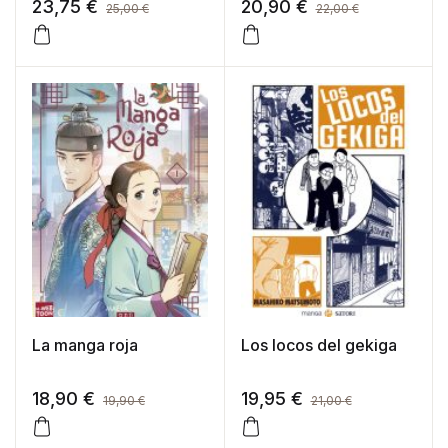
23,75
€
20,90
€
25,00
€
22,00
€
La manga roja
Los locos del gekiga
18,90
€
19,95
€
19,90
€
21,00
€