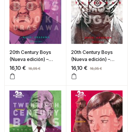
20th Century Boys
20th Century Boys
(Nueva edición) –
(Nueva edición) –
tomo 007
tomo 008
16,10
€
16,10
€
16,95
€
16,95
€