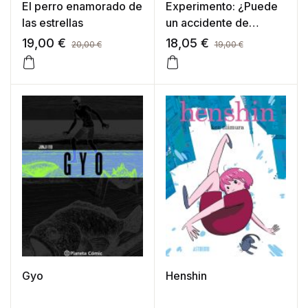
El perro enamorado de
Experimento: ¿Puede
las estrellas
un accidente de
camino a la escuela
19,00
€
18,05
€
20,00
€
19,00
€
terminar en beso?
Gyo
Henshin