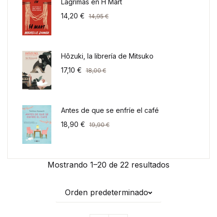
Lágrimas en H Mart
14,20
€
14,95
€
Hôzuki, la librería de Mitsuko
17,10
€
18,00
€
Antes de que se enfríe el café
18,90
€
19,90
€
Mostrando 1–20 de 22 resultados
Orden predeterminado