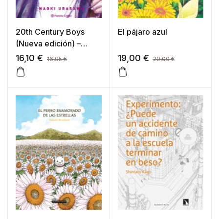
20th Century Boys
El pájaro azul
(Nueva edición) –
tomo 011
16,10
€
19,00
€
16,95
€
20,00
€