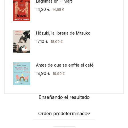
Lágrimas en H Mart
14,20
€
14,95
€
Hôzuki, la librería de Mitsuko
17,10
€
18,00
€
Antes de que se enfríe el café
18,90
€
19,90
€
Enseñando el resultado
Orden predeterminado