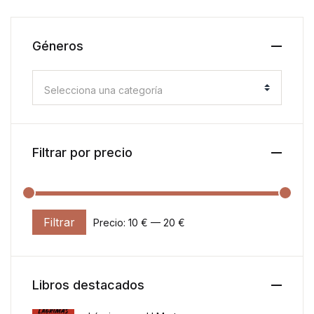
Géneros
Selecciona una categoría
Filtrar por precio
Filtrar
Precio:
10 €
—
20 €
Precio mínimo
Precio máximo
Libros destacados