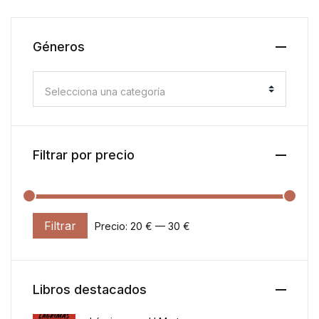
Géneros
Selecciona una categoría
Filtrar por precio
Filtrar
Precio:
20 €
—
30 €
Precio mínimo
Precio máximo
Libros destacados