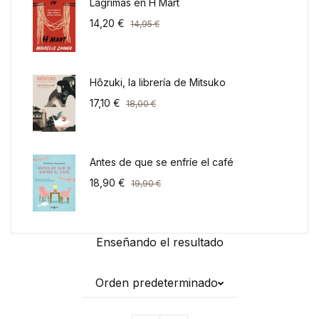
Lágrimas en H Mart
14,20
€
14,95
€
Hôzuki, la librería de Mitsuko
17,10
€
18,00
€
Antes de que se enfríe el café
18,90
€
19,90
€
Enseñando el resultado
Orden predeterminado