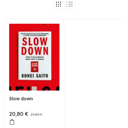
Slow down
20,80
€
21,90
€