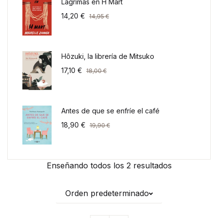
Lágrimas en H Mart
14,20
€
14,95
€
Hôzuki, la librería de Mitsuko
17,10
€
18,00
€
Antes de que se enfríe el café
18,90
€
19,90
€
Enseñando todos los 2 resultados
Orden predeterminado