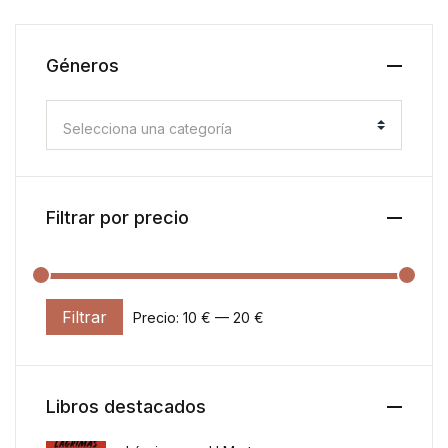
Géneros
Selecciona una categoría
Filtrar por precio
Filtrar
Precio:
10 €
—
20 €
Precio mínimo
Precio máximo
Libros destacados