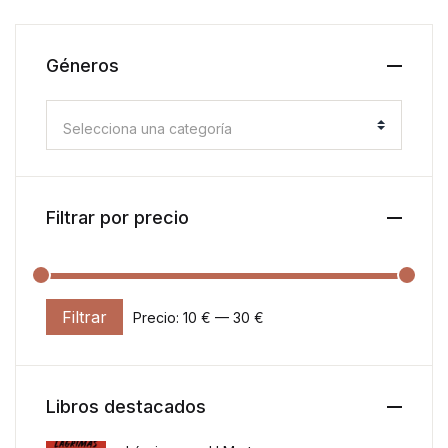
Géneros
Selecciona una categoría
Filtrar por precio
Filtrar
Precio:
10 €
—
30 €
Precio mínimo
Precio máximo
Libros destacados