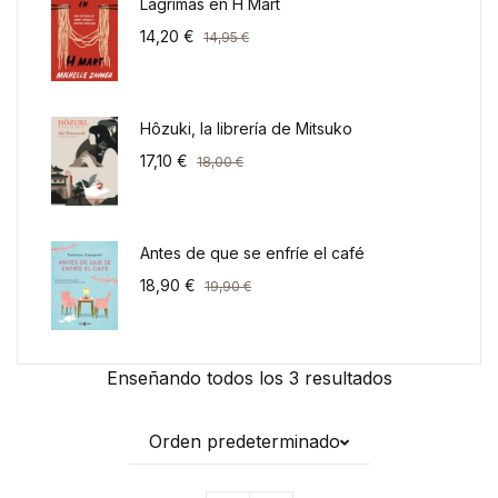
Lágrimas en H Mart
14,20
€
14,95
€
Hôzuki, la librería de Mitsuko
17,10
€
18,00
€
Antes de que se enfríe el café
18,90
€
19,90
€
Enseñando todos los 3 resultados
Orden predeterminado