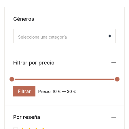
Géneros
Selecciona una categoría
Filtrar por precio
Filtrar
Precio:
10 €
—
30 €
Precio mínimo
Precio máximo
Por reseña