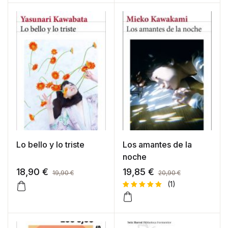
Lo bello y lo triste
Los amantes de la
noche
18,90
€
19,85
€
19,90
€
20,90
€
(1)
Valorado
1
con
5.00
de 5 en
base a
valoración