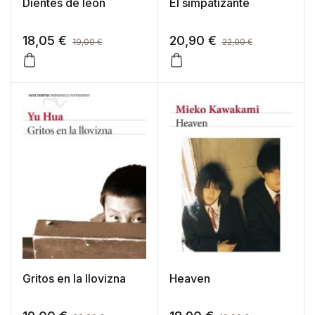
Dientes de león
El simpatizante
18,05
€
20,90
€
19,00
€
22,00
€
Gritos en la llovizna
Heaven