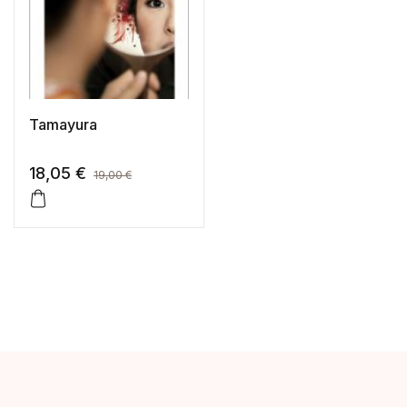
Tamayura
18,05
€
19,00
€