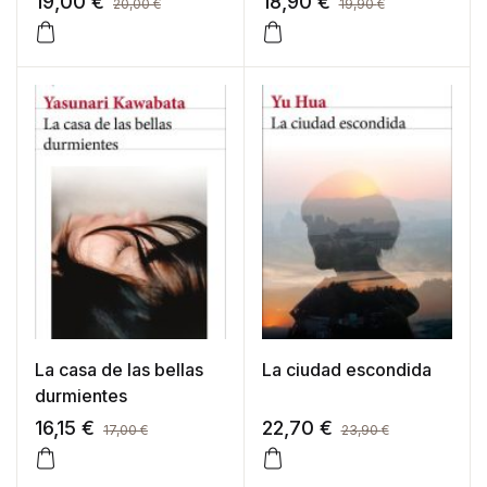
19,00
€
18,90
€
20,00
€
19,90
€
La casa de las bellas
La ciudad escondida
durmientes
16,15
€
22,70
€
17,00
€
23,90
€