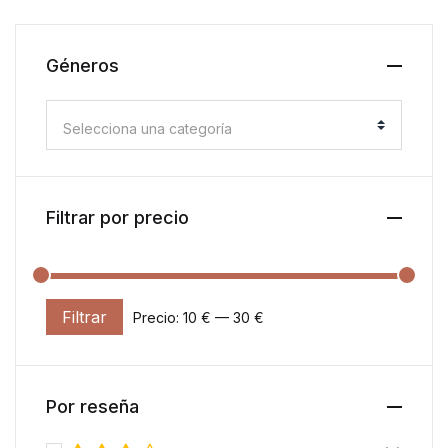
Géneros
Selecciona una categoría
Filtrar por precio
Filtrar
Precio:
10 €
—
30 €
Precio mínimo
Precio máximo
Por reseña