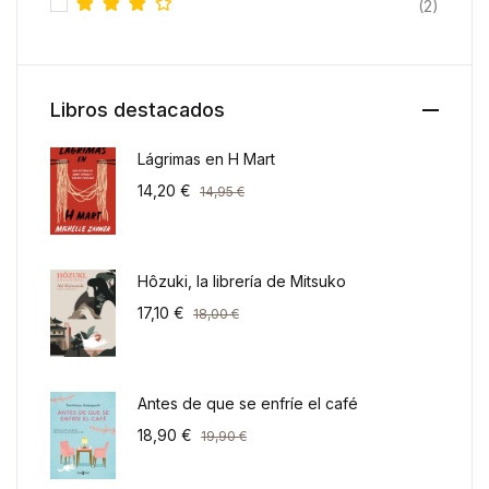
(2)
Valora
do con
4
de 5
Libros destacados
Lágrimas en H Mart
14,20
€
14,95
€
Hôzuki, la librería de Mitsuko
17,10
€
18,00
€
Antes de que se enfríe el café
18,90
€
19,90
€