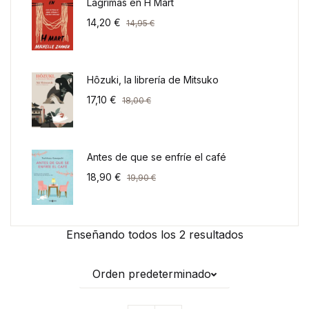
Lágrimas en H Mart
14,20
€
14,95
€
Hôzuki, la librería de Mitsuko
17,10
€
18,00
€
Antes de que se enfríe el café
18,90
€
19,90
€
Enseñando todos los 2 resultados
Orden predeterminado