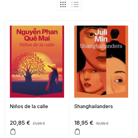
Niños de la calle
Shanghailanders
20,85
€
18,95
€
21,95
€
19,95
€