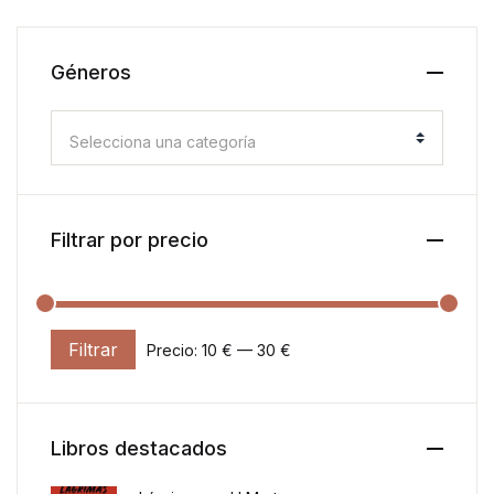
Géneros
Selecciona una categoría
Filtrar por precio
Filtrar
Precio:
10 €
—
30 €
Precio mínimo
Precio máximo
Libros destacados