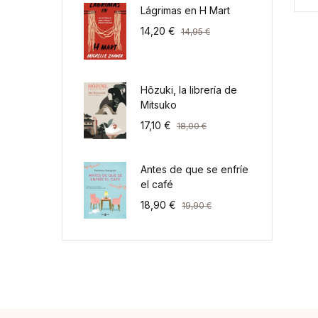
Lágrimas en H Mart
14,20
€
14,95
€
Hôzuki, la librería de
Mitsuko
17,10
€
18,00
€
Antes de que se enfríe
el café
18,90
€
19,90
€