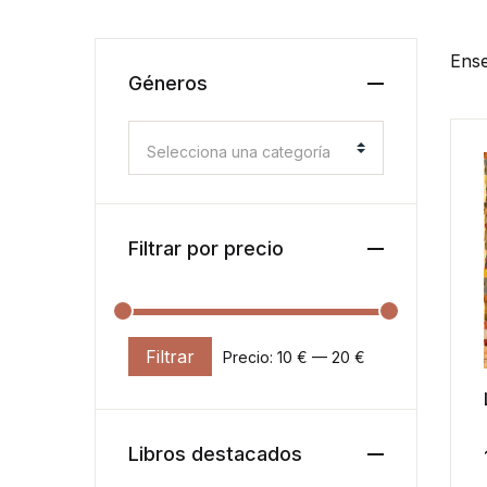
Ense
Géneros
Selecciona una categoría
Filtrar por precio
Filtrar
Precio:
10 €
—
20 €
Precio mínimo
Precio máximo
Libros destacados