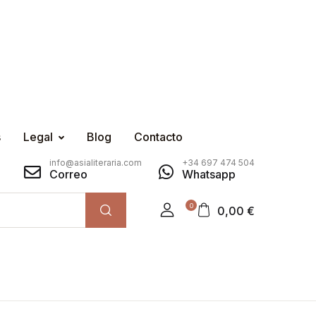
s
Legal
Blog
Contacto
info@asialiteraria.com
+34 697 474 504
Correo
Whatsapp
0
0,00
€