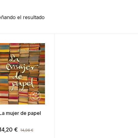
ñando el resultado
La mujer de papel
14,20
€
14,96
€