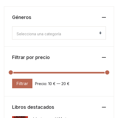
Géneros
Selecciona una categoría
Filtrar por precio
Filtrar
Precio:
10 €
—
20 €
Precio mínimo
Precio máximo
Libros destacados