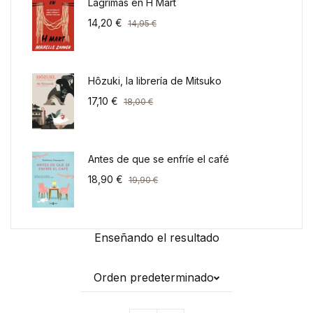
Lágrimas en H Mart
14,20
€
14,95
€
Hôzuki, la librería de Mitsuko
17,10
€
18,00
€
Antes de que se enfríe el café
18,90
€
19,90
€
Enseñando el resultado
Orden predeterminado