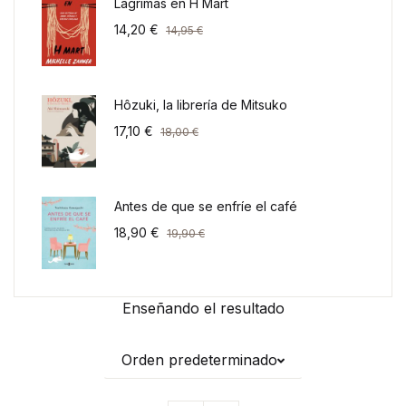
Lágrimas en H Mart
14,20
€
14,95
€
Hôzuki, la librería de Mitsuko
17,10
€
18,00
€
Antes de que se enfríe el café
18,90
€
19,90
€
Enseñando el resultado
Orden predeterminado