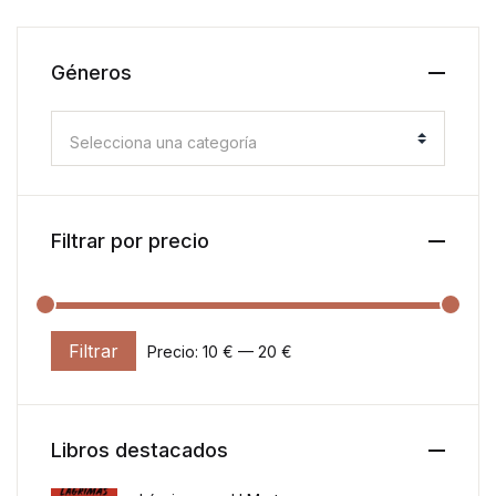
Géneros
Selecciona una categoría
Filtrar por precio
Filtrar
Precio:
10 €
—
20 €
Precio mínimo
Precio máximo
Libros destacados